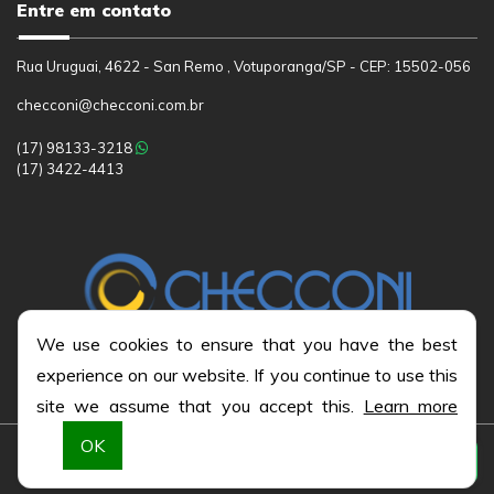
Entre em contato
Rua Uruguai, 4622 - San Remo , Votuporanga/SP - CEP: 15502-056
checconi@checconi.com.br
(17)
98133-3218
(17)
3422-4413
We use cookies to ensure that you have the best
experience on our website. If you continue to use this
site we assume that you accept this.
Learn more
OK
At
Todos os direitos reservados © 2026
|
CHECCONI ASSESSORIA
CONTÁBIL
|
DESENVOLVIDO POR